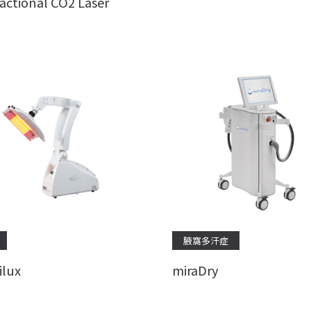
Fractional CO2 Laser
腋窩多汗症
lux
miraDry