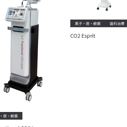
黒子・痣・瘢痕
歯科治療
CO2 Esprit
・痣・瘢痕