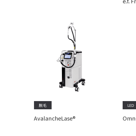
e.f. 
脱毛
LED
AvalancheLase®
Omni