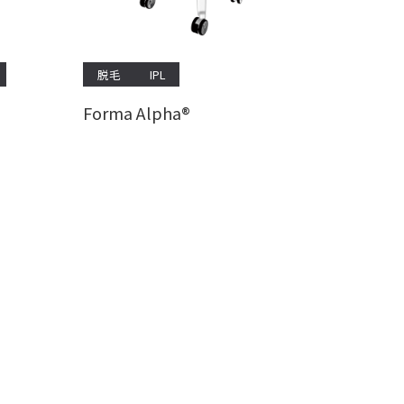
脱毛
IPL
Forma Alpha®