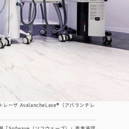
 AvalancheLase®（アバランチレ
「Sofwave（ソフウェーブ）」薬事承認