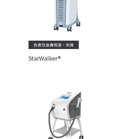
色素性皮膚疾患・刺青
StarWalker®