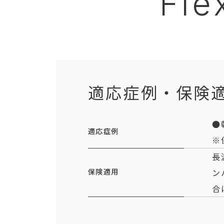
Fle
適応症例・保険
●
適応症例
※
長
保険適用
ン
合