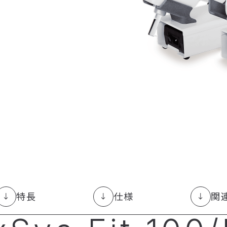
特長
仕様
関