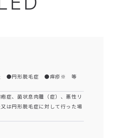
/LED
炎 ●円形脱毛症 ●痒疹※ 等
膿疱症、菌状息肉腫（症）、悪性リ
炎又は円形脱毛症に対して行った場
）