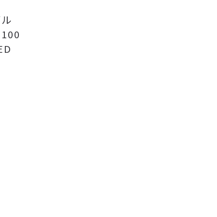
デル
100
ED