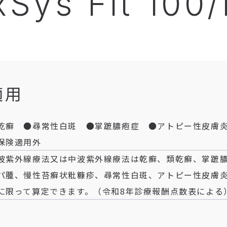
xSys Fit 100
適用
乾癬 ●尋常性白斑 ●掌蹠膿疱症 ●アトピー性皮膚
保険適用外
波紫外線療法又は中波紫外線療法は乾癬、類乾癬、掌蹠
パ腫、慢性苔癬状粃糠疹、尋常性白斑、アトピー性皮膚
に限って算定できます。（令和8年診療報酬点数表による