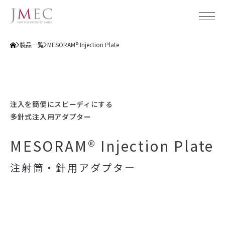
製品一覧
MESORAM® Injection Plate
ジェイメックについて
会社概要
注入を簡便にスピーディにする
製品
多針式注入用アダプター
企業理念
事業概要
メディカル
MESORAM® Injection Plate
社会貢献活動
デンタル
透明性ガイドライン
ホームケア
製品
注射筒・針用アダプター
製品カタログ
アクセス
JMECのホームケア
サポート
plus RESTORE®（プラスリストア）
拠点情報
JMEC be（ジェイメックビー）
トータルサポート