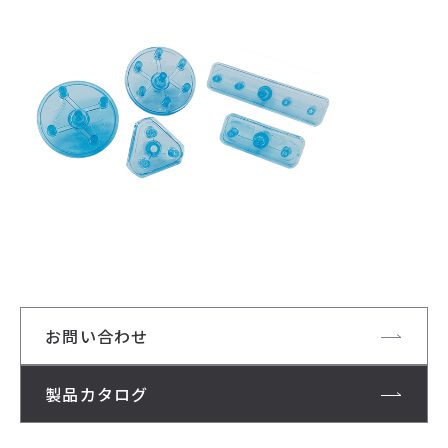
開業サポート
お役立ち情報
学術発表
はじめての美容医療
多汗症・ワキガ情報サイト
知りたい！紫外線治療
お問い合わせ
製品カタログ