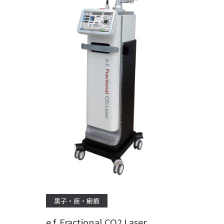
黒子・痣・瘢痕
e.f. Fractional CO2 Laser