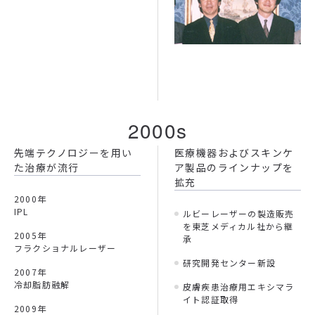
2000s
先端テクノロジーを用い
医療機器およびスキンケ
た
治療が流行
ア製品のラインナップを
拡充
2000年
IPL
ルビーレーザーの製造販売
を東芝メディカル社から継
2005年
承
フラクショナルレーザー
研究開発センター新設
2007年
冷却脂肪融解
皮膚疾患治療用エキシマラ
イト認証取得
2009年