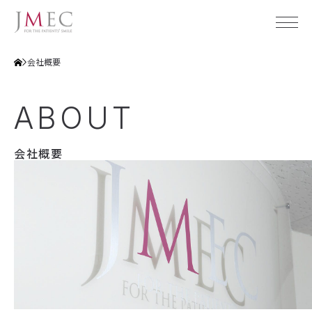
会社概要
ジェイメックについて
ABOUT
会社概要
製品
会社概要
企業理念
事業概要
メディカル
社会貢献活動
デンタル
透明性ガイドライン
ホームケア
製品
製品カタログ
アクセス
JMECのホームケア
サポート
plus RESTORE®（プラスリストア）
拠点情報
JMEC be（ジェイメックビー）
トータルサポート