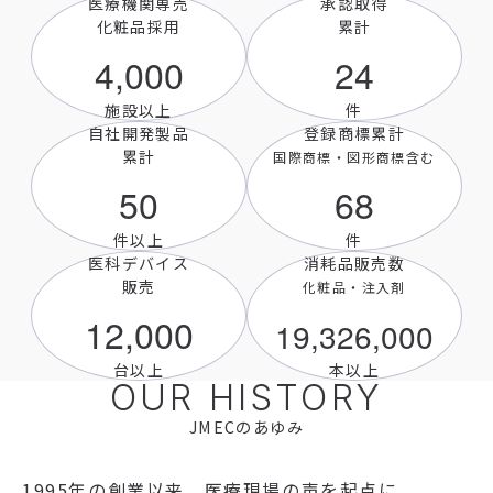
医療機関専売
承認取得
化粧品採用
累計
4,000
24
施設以上
件
自社開発製品
登録商標累計
累計
国際商標・図形商標含む
50
68
件以上
件
医科デバイス
消耗品販売数
販売
化粧品・注入剤
12,000
19,326,000
台以上
本以上
OUR HISTORY
JMECのあゆみ
1995年の創業以来、医療現場の声を起点に