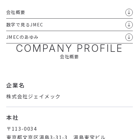
開業サポート
お役立ち情報
会社概要
学術発表
数字で見るJMEC
はじめての美容医療
多汗症・ワキガ情報サイト
JMECのあゆみ
知りたい！紫外線治療
COMPANY PROFILE
会社概要
企業名
株式会社ジェイメック
本社
〒113-0034
東京都文京区湯島3-31-3 湯島東宝ビル