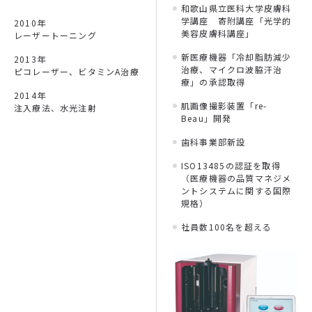
和歌山県立医科大学皮膚科
学講座 寄附講座「光学的
2010年
美容皮膚科講座」
レーザートーニング
新医療機器「冷却脂肪減少
2013年
治療、マイクロ波脇汗治
ピコレーザー、ビタミンA治療
療」の承認取得
2014年
肌画像撮影装置「re-
注入療法、水光注射
Beau」開発
歯科事業部新設
ISO13485の認証を取得
（医療機器の品質マネジメ
ントシステムに関する国際
規格）
社員数100名を超える