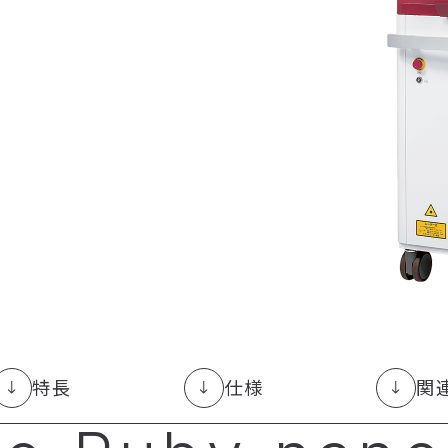
特長
仕様
関