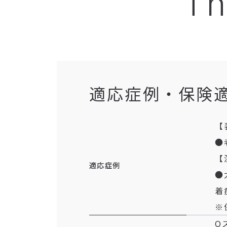
Th
適応症例・保険
【
●
【
適応症例
●
着
※
Q