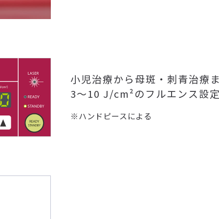
小児治療から母斑・刺青治療
3～10 J/cm²のフルエンス設
※ハンドピースによる