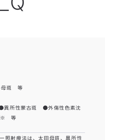
o_Q
平母斑 等
 ●異所性蒙古斑 ●外傷性色素沈
）※ 等
ザー照射療法は、太田母斑、異所性