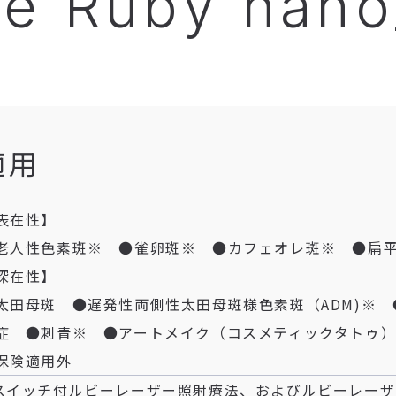
e Ruby nan
適用
表在性】
老人性色素斑※ ●雀卵斑※ ●カフェオレ斑※ ●扁
深在性】
太田母斑 ●遅発性両側性太田母斑様色素斑（ADM)※
症 ●刺青※ ●アートメイク（コスメティックタトゥ
保険適用外
スイッチ付ルビーレーザー照射療法、およびルビーレー