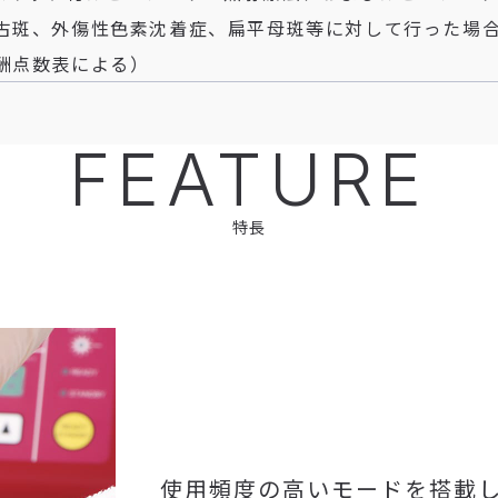
古斑、外傷性色素沈着症、扁平母斑等に対して行った場合
酬点数表による）
FEATURE
特長
使用頻度の高いモードを搭載