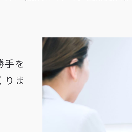
勝手を
くりま