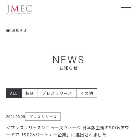
お知らせ
ジェイメックについて
NEWS
会社概要
製品
お知らせ
企業理念
事業概要
メディカル
社会貢献活動
デンタル
ALL
製品
プレスリリース
その他
透明性ガイドライン
ホームケア
製品
製品カタログ
アクセス
JMECのホームケア
2024.03.29
プレスリリース
サポート
plus RESTORE®（プラスリストア）
拠点情報
＜プレスリリース＞ニューズウィーク 日本版主催のSDGsアワ
JMEC be（ジェイメックビー）
ードで「SDGsパートナー企業」に選出されました
トータルサポート