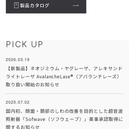
製品カタログ
開業サポート
お役立ち情報
学術発表
はじめての美容医療
多汗症・ワキガ情報サイト
知りたい！紫外線治療
PICK UP
2026.03.19
【新製品】ネオジミウム・ヤグレーザ、アレキサンド
ライトレーザ AvalancheLase®（アバランチレーズ）
取り扱い開始のお知らせ
2025.07.02
国内初、顔面・頚部のしわの改善を目的とした超音波
照射器「Sofwave（ソフウェーブ）」薬事承認取得に
関するお知らせ