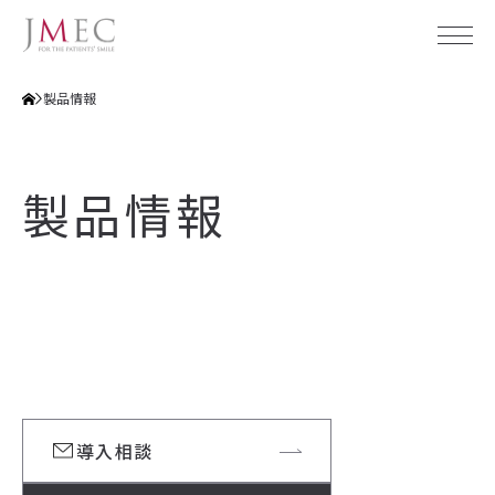
製品情報
ジェイメックについて
製品情報
会社概要
製品
企業理念
事業概要
メディカル
社会貢献活動
デンタル
透明性ガイドライン
ホームケア
製品
製品カタログ
アクセス
JMECのホームケア
サポート
plus RESTORE®（プラスリストア）
導入相談
拠点情報
JMEC be（ジェイメックビー）
トータルサポート