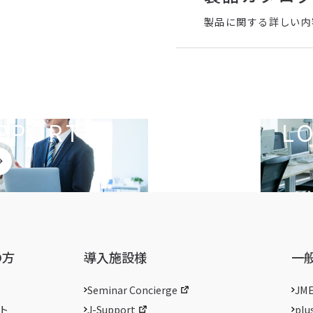
製品に関する詳しい内
PPORT
L
の方
導入施設様
一
Seminar Concierge
JM
ト
J-Support
plu