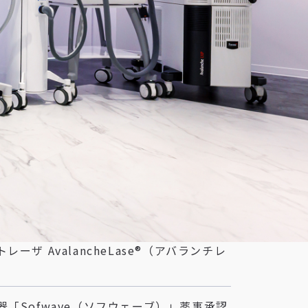
 AvalancheLase®（アバランチレ
「Sofwave（ソフウェーブ）」薬事承認